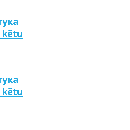
тука
 këtu
тука
 këtu