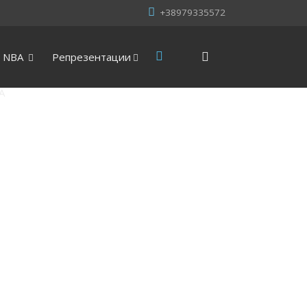
+38979335572
NBA
Репрезентации