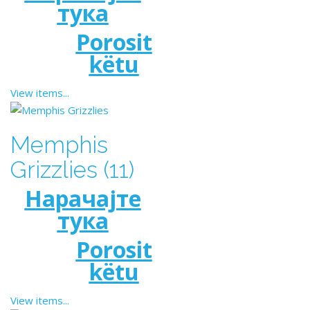
тука
Porosit
këtu
View items...
Memphis
Grizzlies (11)
Нарачајте
тука
Porosit
këtu
View items...