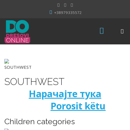
+38979335572
SOUTHWEST
Нарачајте тука
Porosit këtu
Children categories